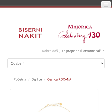
Početna
Prijava
Registracija
Košarica
Dobro došli,
ulogirajte se
ili
otvorite račun
Album
Pregledani artikli
Uvjeti
Početna
/
Ogrlice
/
Ogrlica ROXANA