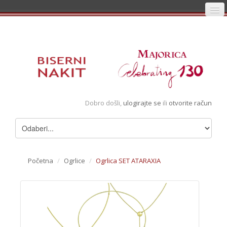
Početna
Prijava
Registracija
Košarica
Dobro došli,
ulogirajte se
ili
otvorite račun
Album
Pregledani artikli
Uvjeti
Početna
/
Ogrlice
/
Ogrlica SET ATARAXIA