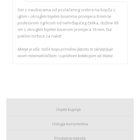
Set s naušnicama od pozlaćenog srebra na kopču s
iglom i okruglim bijelim biserima promjera 8 mm te
podesivom ogrlicom od nehrđajućeg čelika, dužine 69
cm s okruglim bijelim biserom promjera 16 mm. Na
poklon torbica za nakit!
Manje je više. Ističe tvoju prirodnu ljepotu te okrijepljuje
ovom minimalističkom i suptilnom kolekcijom od titana
Uvjeti kupnje
Usluga korisnicima
Prodajna mjesta