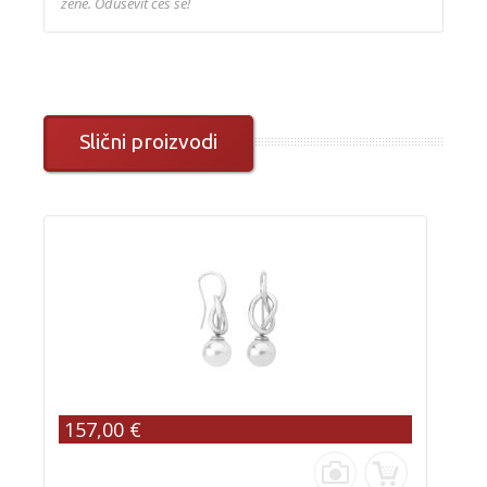
žene. Oduševit ćeš se!
Slični proizvodi
157,00 €