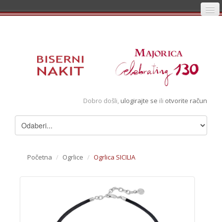
Početna
Prijava
Registracija
Košarica
Dobro došli,
ulogirajte se
ili
otvorite račun
Album
Pregledani artikli
Uvjeti
Početna
/
Ogrlice
/
Ogrlica SICILIA