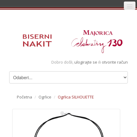
Početna
Prijava
Registracija
Košarica
Dobro došli,
ulogirajte se
ili
otvorite račun
Album
Pregledani artikli
Uvjeti
Početna
/
Ogrlice
/
Ogrlica SILHOUETTE