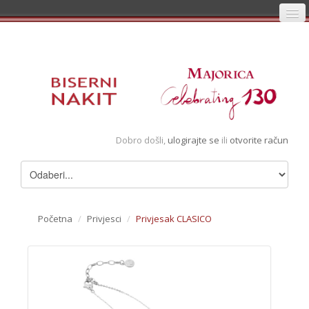
Početna
Prijava
Registracija
Košarica
Dobro došli,
ulogirajte se
ili
otvorite račun
Album
Pregledani artikli
Uvjeti
Početna
/
Privjesci
/
Privjesak CLASICO