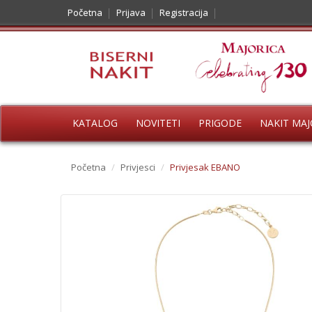
Početna
Prijava
Registracija
KATALOG
NOVITETI
PRIGODE
NAKIT MAJ
Početna
/
Privjesci
/
Privjesak EBANO