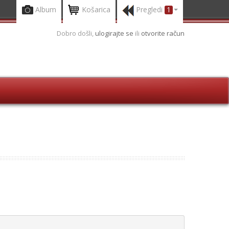
Album
Košarica
Pregledi
1
Dobro došli,
ulogirajte se
ili
otvorite račun