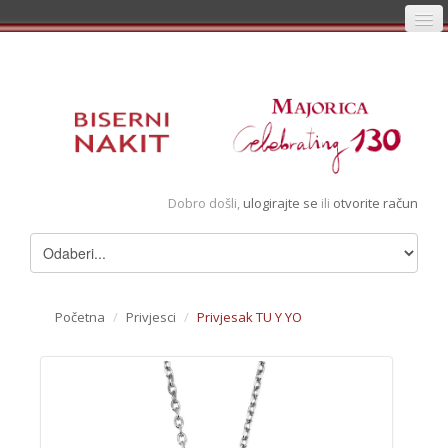
Početna
Prijava
Registracija
Košarica
Dobro došli,
ulogirajte se
ili
otvorite račun
Album
Pregledani artikli
Uvjeti
Početna
/
Privjesci
/
Privjesak TU Y YO