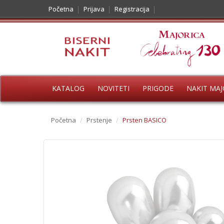
Početna
Prijava
Registracija
KATALOG
NOVITETI
PRIGODE
NAKIT MAJ
Početna
/
Prstenje
/
Prsten BASICO