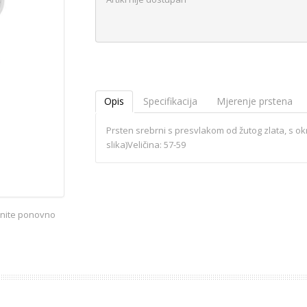
Opis
Specifikacija
Mjerenje prstena
Prsten srebrni s presvlakom od žutog zlata, s okr
slika)Veličina: 57-59
iknite ponovno