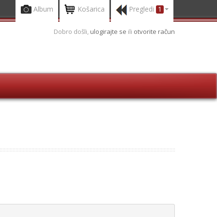
Album
Košarica
Pregledi
1
Dobro došli,
ulogirajte se
ili
otvorite račun