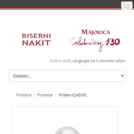
Početna
Prijava
Registracija
Košarica
Dobro došli,
ulogirajte se
ili
otvorite račun
Album
Pregledani artikli
Uvjeti
Početna
/
Prstenje
/
Prsten CLASSIC