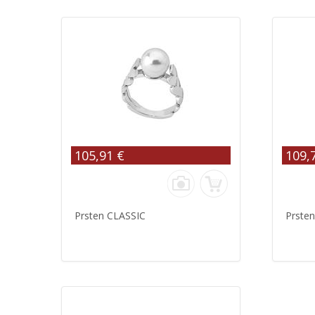
105,91 €
109,
Prsten CLASSIC
Prste