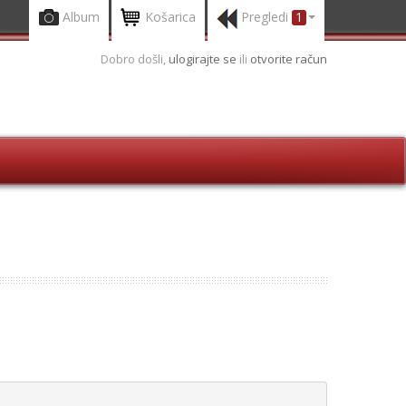
Album
Košarica
Pregledi
1
Dobro došli,
ulogirajte se
ili
otvorite račun