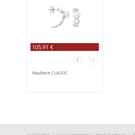
105,91 €
Naušnice CLASSIC
Uvjeti kupnje
Usluga korisnicima
Prodajna mjesta
K