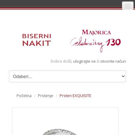
Početna
Prijava
Registracija
Košarica
Dobro došli,
ulogirajte se
ili
otvorite račun
Album
Pregledani artikli
Uvjeti
Početna
/
Prstenje
/
Prsten EXQUISITE