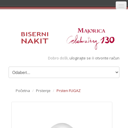
Početna
Prijava
Registracija
Košarica
Dobro došli,
ulogirajte se
ili
otvorite račun
Album
Pregledani artikli
Uvjeti
Početna
/
Prstenje
/
Prsten FUGAZ