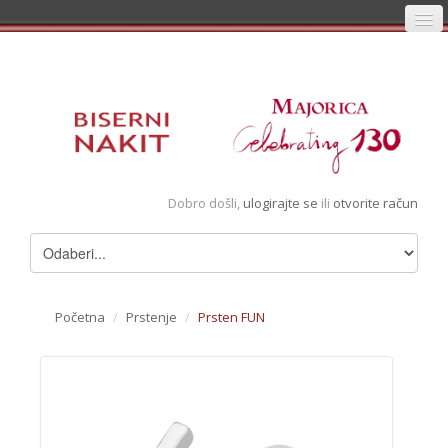
Početna
Prijava
Registracija
Košarica
Dobro došli,
ulogirajte se
ili
otvorite račun
Album
Pregledani artikli
Uvjeti
Početna
/
Prstenje
/
Prsten FUN