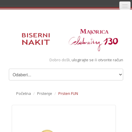
Početna
Prijava
Registracija
Košarica
Dobro došli,
ulogirajte se
ili
otvorite račun
Album
Pregledani artikli
Uvjeti
Početna
/
Prstenje
/
Prsten FUN