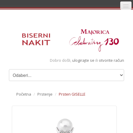
Početna
Prijava
Registracija
Košarica
Dobro došli,
ulogirajte se
ili
otvorite račun
Album
Pregledani artikli
Uvjeti
Početna
/
Prstenje
/
Prsten GISELLE