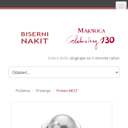
Početna
Prijava
Registracija
Košarica
Dobro došli,
ulogirajte se
ili
otvorite račun
Album
Pregledani artikli
Uvjeti
Početna
/
Prstenje
/
Prsten NEST