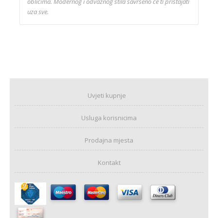
oblicima. Modernog i odvažnog stila savršeno će ti pristajati
uza sve.
Uvjeti kupnje
Usluga korisnicima
Prodajna mjesta
Kontakt