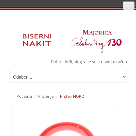
Početna
Prijava
Registracija
Košarica
Dobro došli,
ulogirajte se
ili
otvorite račun
Album
Pregledani artikli
Uvjeti
Početna
/
Prstenje
/
Prsten NORO