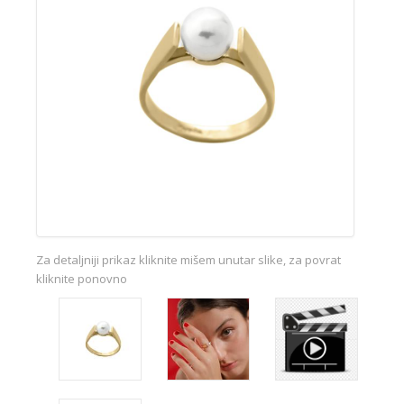
Za detaljniji prikaz kliknite mišem unutar slike, za povrat
kliknite ponovno