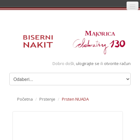
Početna
Prijava
Registracija
Košarica
Dobro došli,
ulogirajte se
ili
otvorite račun
Album
Pregledani artikli
Uvjeti
Početna
/
Prstenje
/
Prsten NUADA