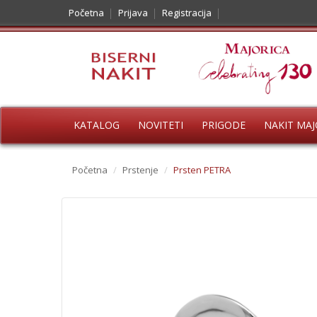
Početna
Prijava
Registracija
KATALOG
NOVITETI
PRIGODE
NAKIT MAJ
Početna
/
Prstenje
/
Prsten PETRA