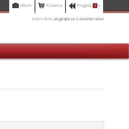
Album
Košarica
Pregledi
1
Dobro došli,
ulogirajte se
ili
otvorite račun