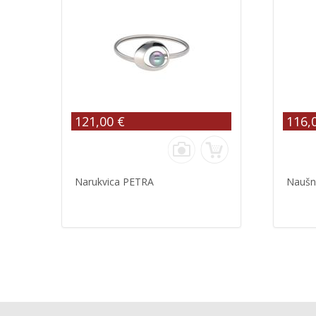
121,00 €
116,
Narukvica PETRA
Naušn