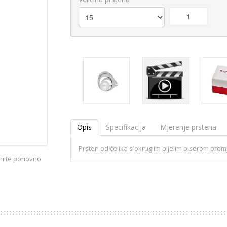
Opis
Specifikacija
Mjerenje prstena
Prsten od čelika s okruglim bijelim biserom pro
iknite ponovno