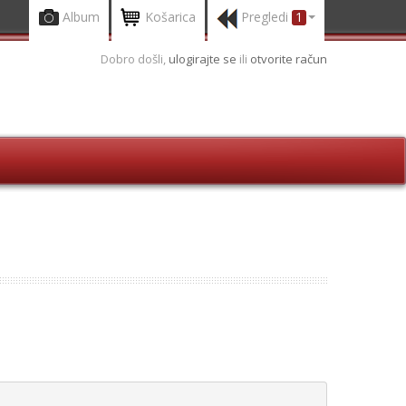
Album
Košarica
Pregledi
1
Dobro došli,
ulogirajte se
ili
otvorite račun