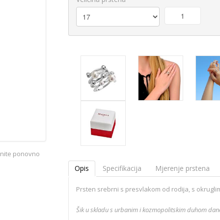
iknite ponovno
Opis
Specifikacija
Mjerenje prstena
Prsten srebrni s presvlakom od rodija, s okruglim
Šik u skladu s urbanim i kozmopolitskim duhom današ