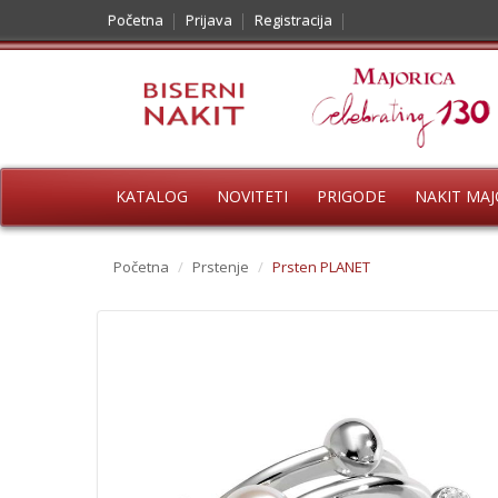
Početna
Prijava
Registracija
KATALOG
NOVITETI
PRIGODE
NAKIT MAJ
Početna
/
Prstenje
/
Prsten PLANET