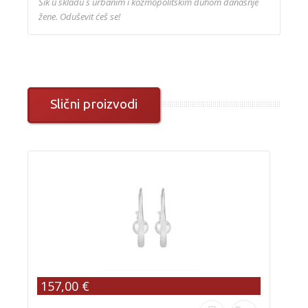
Šik u skladu s urbanim i kozmopolitskim duhom današnje
žene. Oduševit ćeš se!
Slični proizvodi
157,00 €