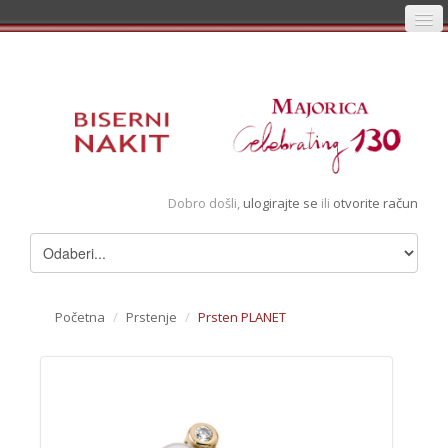
Početna
Prijava
Registracija
Košarica
Dobro došli,
ulogirajte se
ili
otvorite račun
Album
Pregledani artikli
Uvjeti
Početna
/
Prstenje
/
Prsten PLANET