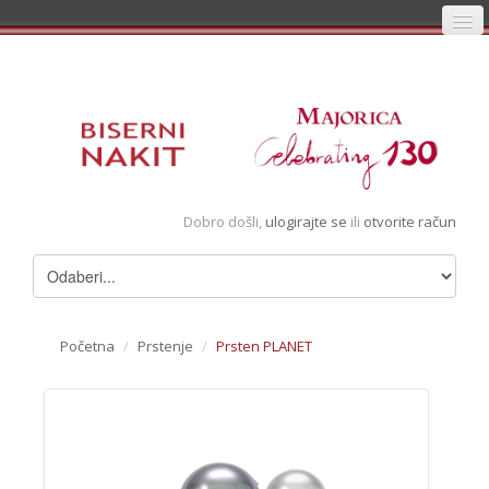
Početna
Prijava
Registracija
Košarica
Dobro došli,
ulogirajte se
ili
otvorite račun
Album
Pregledani artikli
Uvjeti
Početna
/
Prstenje
/
Prsten PLANET