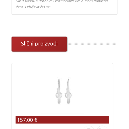
Šik u skladu s urbanim i kozmopolitskim duhom današnje
žene. Oduševit ćeš se!
Slični proizvodi
157,00 €