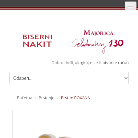
Početna
Prijava
Registracija
Košarica
Dobro došli,
ulogirajte se
ili
otvorite račun
Album
Pregledani artikli
Uvjeti
Početna
/
Prstenje
/
Prsten ROXANA