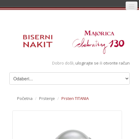
Početna
Prijava
Registracija
Košarica
Dobro došli,
ulogirajte se
ili
otvorite račun
Album
Pregledani artikli
Uvjeti
Početna
/
Prstenje
/
Prsten TITANIA