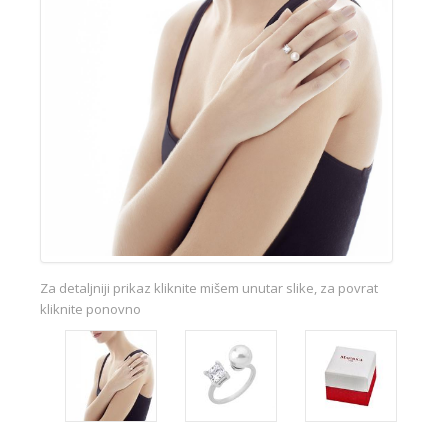
Za detaljniji prikaz kliknite mišem unutar slike, za povrat
kliknite ponovno