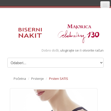
Početna
Prijava
Registracija
Košarica
Dobro došli,
ulogirajte se
ili
otvorite račun
Album
Pregledani artikli
Uvjeti
Početna
/
Prstenje
/
Prsten SATIS