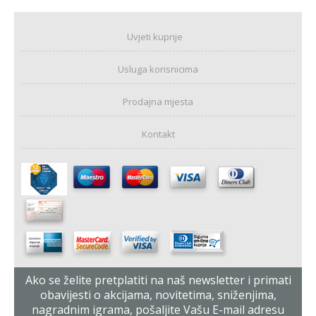
Uvjeti kupnje
Usluga korisnicima
Prodajna mjesta
Kontakt
Ako se želite pretplatiti na naš newsletter i primati
obavijesti o akcijama, novitetima, sniženjima,
nagradnim igrama, pošaljite Vašu E-mail adresu