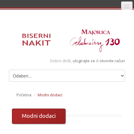
Početna
Prijava
Registracija
Košarica
Dobro došli,
ulogirajte se
ili
otvorite račun
Album
Pregledani artikli
Uvjeti
Početna
/
Modni dodaci
Modni dodaci