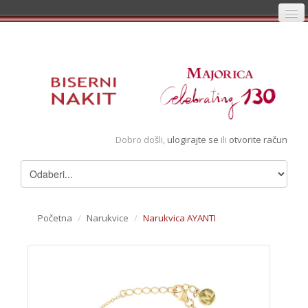
Početna
Prijava
Registracija
Košarica
Dobro došli,
ulogirajte se
ili
otvorite račun
Album
Pregledani artikli
Uvjeti
Početna
/
Narukvice
/
Narukvica AYANTI