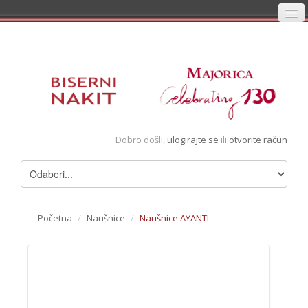
Početna
Prijava
Registracija
Košarica
Dobro došli,
ulogirajte se
ili
otvorite račun
Album
Pregledani artikli
Uvjeti
Početna
/
Naušnice
/
Naušnice AYANTI