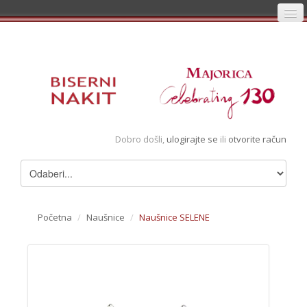
Početna
Prijava
Registracija
Košarica
Dobro došli,
ulogirajte se
ili
otvorite račun
Album
Pregledani artikli
Uvjeti
Početna
/
Naušnice
/
Naušnice SELENE