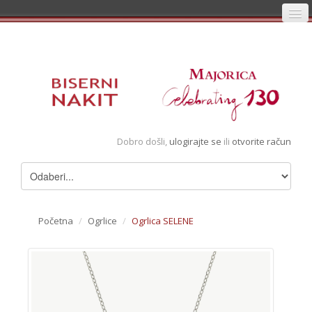
Početna
Prijava
Registracija
Košarica
Dobro došli,
ulogirajte se
ili
otvorite račun
Album
Pregledani artikli
Uvjeti
Početna
/
Ogrlice
/
Ogrlica SELENE