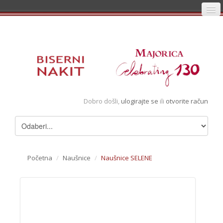
Početna
Prijava
Registracija
Košarica
Dobro došli,
ulogirajte se
ili
otvorite račun
Album
Pregledani artikli
Uvjeti
Početna
/
Naušnice
/
Naušnice SELENE