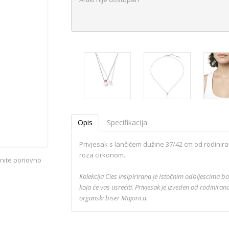
Opis
Specifikacija
Privjesak s lančićem dužine 37/42 cm od rodinir
roza cirkonom.
iknite ponovno
Kolekcija Cies insipirirana je Istočnim odbljescima bo
koja će vas usrećiti. Privjesak je izveden od rodiniran
organski biser Majorica.