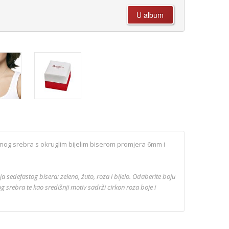
anog srebra s okruglim bijelim biserom promjera 6mm i
ja sedefastog bisera: zeleno, žuto, roza i bijelo. Odaberite boju
og srebra te kao središnji motiv sadrži cirkon roza boje i