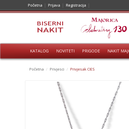
Početna
Prijava
Registracija
KATALOG
NOVITETI
PRIGODE
NAKIT MAJ
Početna
/
Privjesci
/
Privjesak CIES