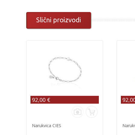
Slični proizvodi
92,00 €
92,0
Narukvica CIES
Narukv