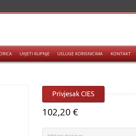
ORICA
UVJETI KUPNJE
USLUGE KORISNICIMA
KONTAKT
Privjesak CIES
102,20 €
Artikl nije dostupan