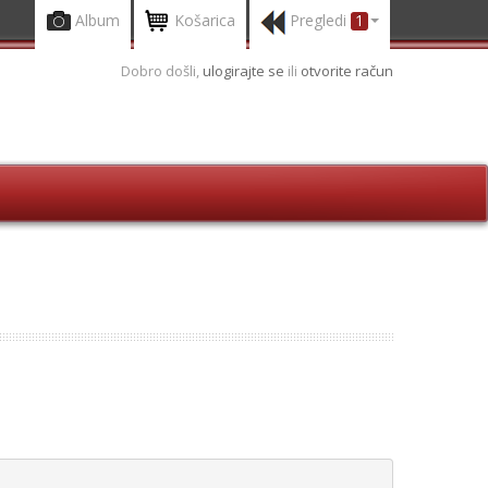
Album
Košarica
Pregledi
1
Dobro došli,
ulogirajte se
ili
otvorite račun