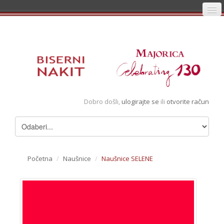
Početna
Prijava
Registracija
Košarica
Dobro došli,
ulogirajte se
ili
otvorite račun
Album
Pregledani artikli
Uvjeti
Početna
/
Naušnice
/
Naušnice SELENE