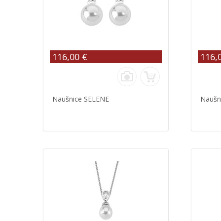
116,00 €
116,
Naušnice SELENE
Naušn