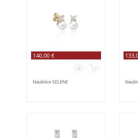
140,00 €
133,
Naušnice SELENE
Naušn