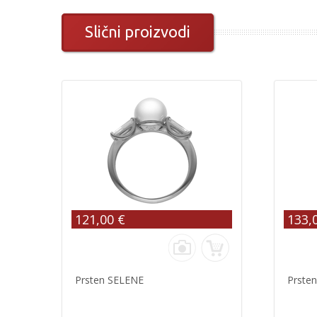
Slični proizvodi
121,00 €
133,
Prsten SELENE
Prste