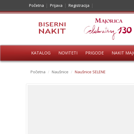
Početna
Prijava
Registracija
KATALOG
NOVITETI
PRIGODE
NAKIT MAJ
Početna
/
Naušnice
/
Naušnice SELENE