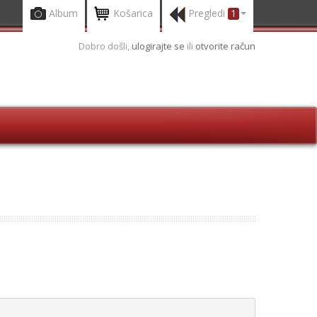
Album
Košarica
Pregledi
1
Dobro došli,
ulogirajte se
ili
otvorite račun