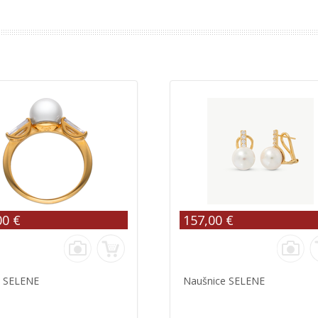
00 €
157,00 €
n SELENE
Naušnice SELENE