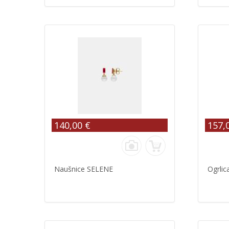
140,00 €
157,
Naušnice SELENE
Ogrli