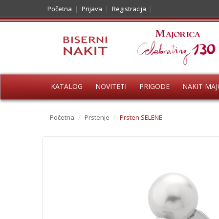
Početna
Prijava
Registracija
KATALOG
NOVITETI
PRIGODE
NAKIT MAJ
Početna
/
Prstenje
/
Prsten SELENE