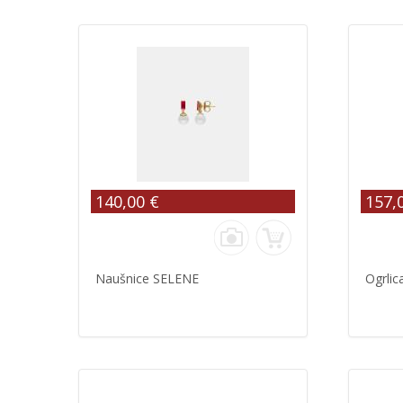
140,00 €
157,
Naušnice SELENE
Ogrli