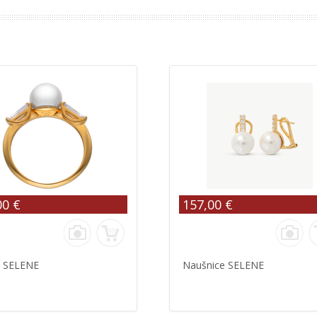
00 €
157,00 €
n SELENE
Naušnice SELENE