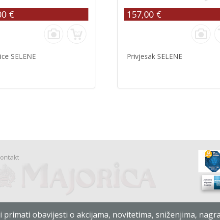
00 €
157,00 €
ice SELENE
Privjesak SELENE
ontakt
r i primati obavijesti o akcijama, novitetima, sniženjima, nag