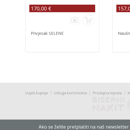
170,00 €
157,
Privjesak SELENE
Naušn
Uvjeti kupnje
Usluga korisnicima
Prodajna mjesta
K
Ako se želite pretplatiti na naš newslette