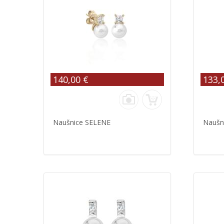
140,00 €
133,
Naušnice SELENE
Naušn