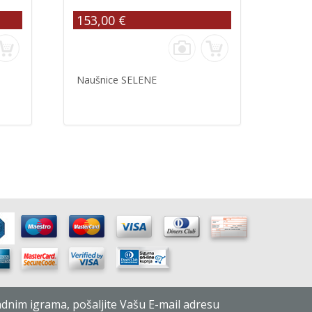
153,00 €
Naušnice SELENE
radnim igrama, pošaljite Vašu E-mail adresu