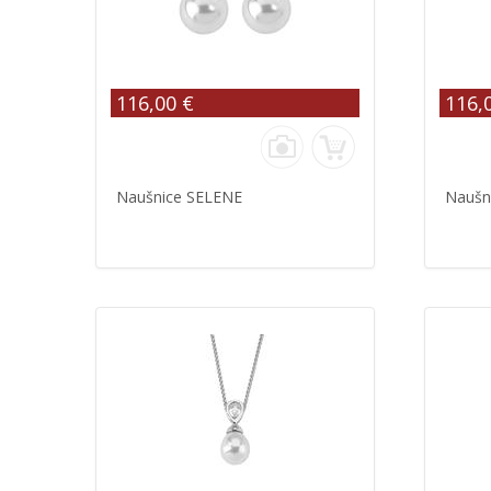
116,00 €
116,
Naušnice SELENE
Naušn