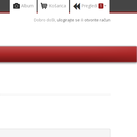
Album
Košarica
Pregledi
1
Dobro došli,
ulogirajte se
ili
otvorite račun