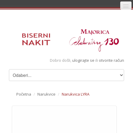
Početna
Prijava
Registracija
Košarica
Dobro došli,
ulogirajte se
ili
otvorite račun
Album
Pregledani artikli
Uvjeti
Početna
/
Narukvice
/
Narukvica LYRA