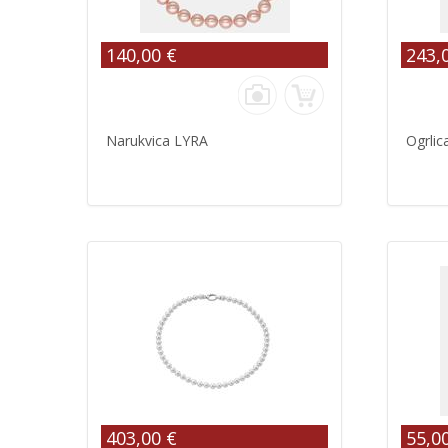
140,00 €
243,
Narukvica LYRA
Ogrlic
403,00 €
55,0