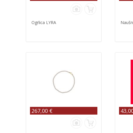
Ogrlica LYRA
Naušn
267,00 €
43,0