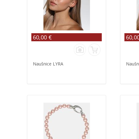
60,00 €
60,0
Naušnice LYRA
Naušn