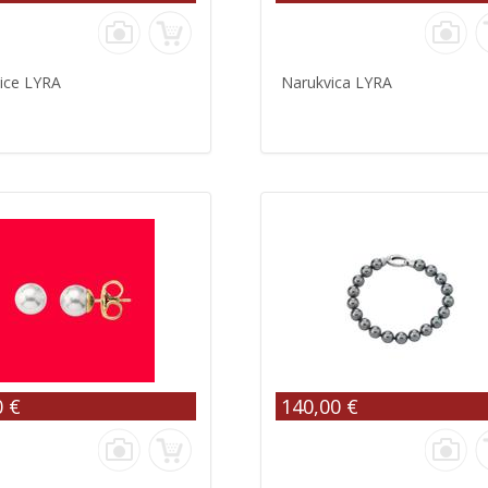
ice LYRA
Narukvica LYRA
0 €
140,00 €