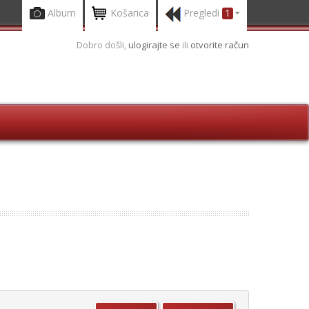
Album
Košarica
Pregledi
1
Dobro došli,
ulogirajte se
ili
otvorite račun