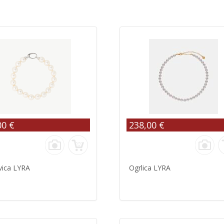
00 €
238,00 €
vica LYRA
Ogrlica LYRA