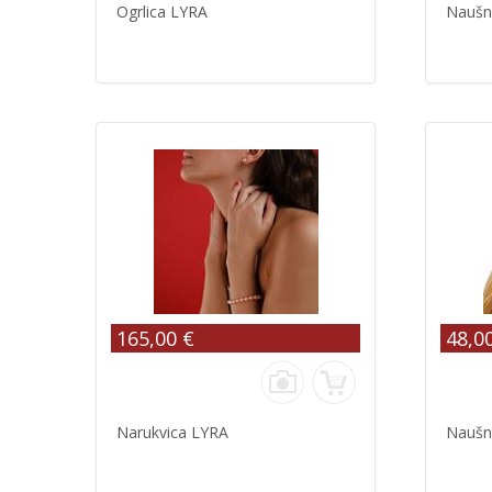
Ogrlica LYRA
Naušn
165,00 €
48,0
Narukvica LYRA
Naušn