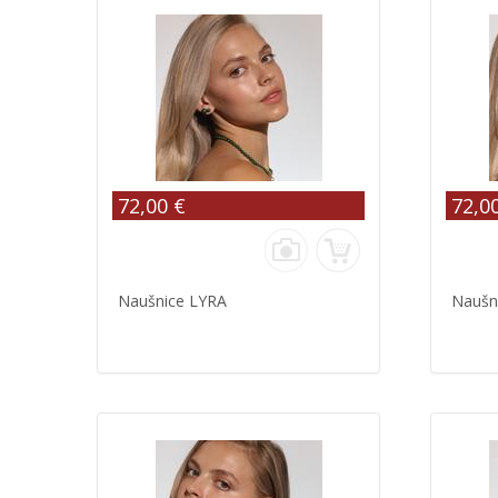
72,00 €
72,0
Naušnice LYRA
Naušn