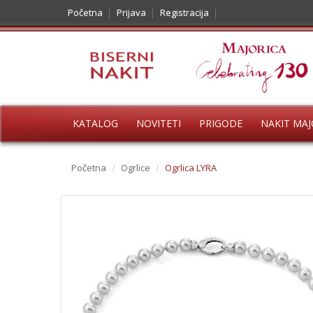
Početna
Prijava
Registracija
KATALOG
NOVITETI
PRIGODE
NAKIT MAJ
Početna
/
Ogrlice
/
Ogrlica LYRA