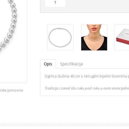
Opis
Specifikacija
Ogrlica dužine 40 cm s okruglim bijelim biserima
Tradicija i zanat idu ruku pod ruku u ovim esencijal
iknite ponovno