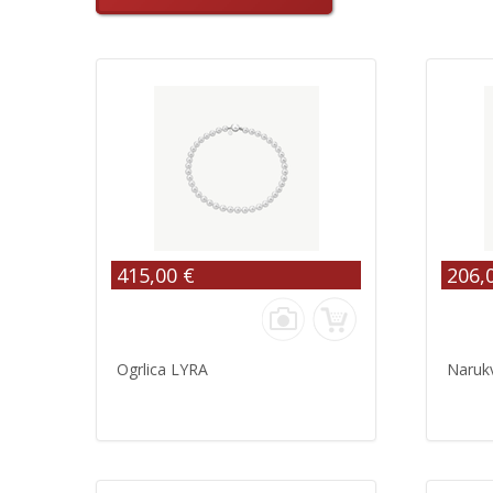
415,00 €
206,
Ogrlica LYRA
Naruk