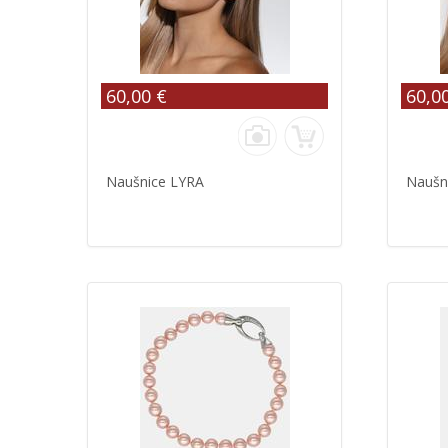
60,00 €
60,0
Naušnice LYRA
Naušn