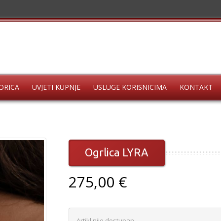
ORICA
UVJETI KUPNJE
USLUGE KORISNICIMA
KONTAKT
Ogrlica LYRA
275,00 €
Artikl nije dostupan