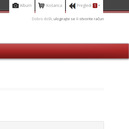
Album
Košarica
Pregledi
1
Dobro došli,
ulogirajte se
ili
otvorite račun