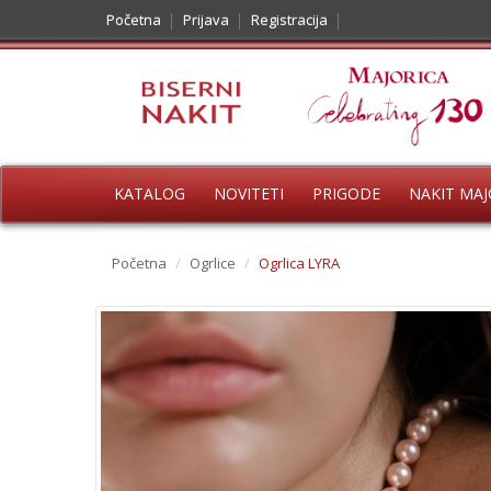
Početna
Prijava
Registracija
KATALOG
NOVITETI
PRIGODE
NAKIT MAJ
Početna
/
Ogrlice
/
Ogrlica LYRA