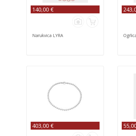
140,00 €
243,
Narukvica LYRA
Ogrlic
403,00 €
55,0