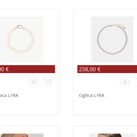
00 €
238,00 €
vica LYRA
Ogrlica LYRA