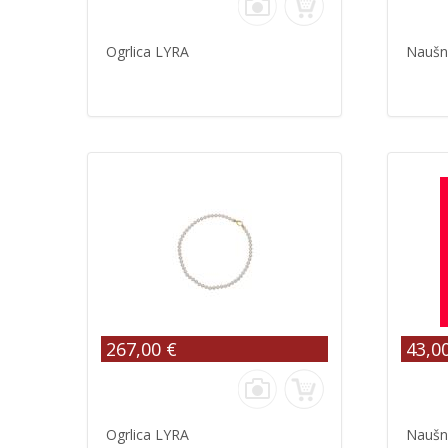
Ogrlica LYRA
Naušn
267,00 €
43,0
Ogrlica LYRA
Naušn