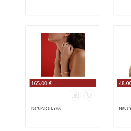
165,00 €
48,0
Narukvica LYRA
Naušn