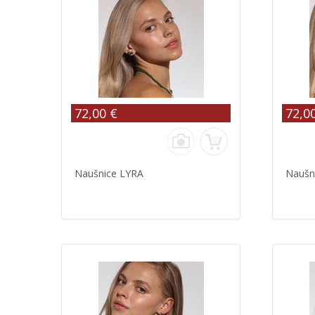
72,00 €
72,0
Naušnice LYRA
Naušn