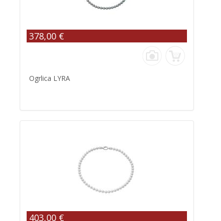
378,00 €
Ogrlica LYRA
403,00 €