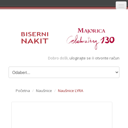
Početna
Prijava
Registracija
Košarica
Dobro došli,
ulogirajte se
ili
otvorite račun
Album
Pregledani artikli
Uvjeti
Početna
/
Naušnice
/
Naušnice LYRA