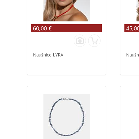
60,00 €
45,0
Naušnice LYRA
Naušn