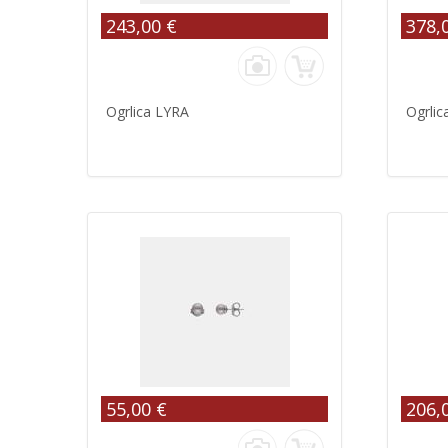
243,00 €
378,
Ogrlica LYRA
Ogrlic
55,00 €
206,