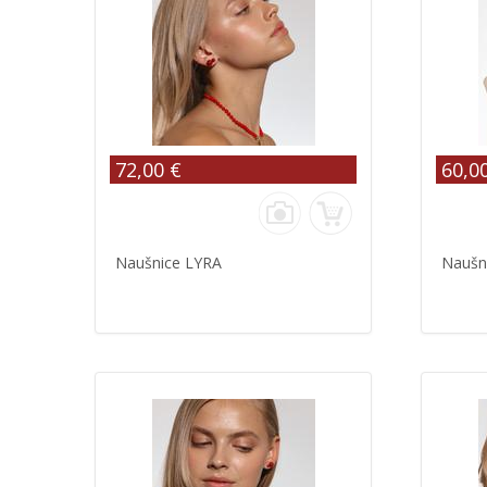
72,00 €
60,0
Naušnice LYRA
Naušn