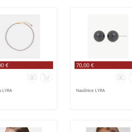
00 €
70,00 €
a LYRA
Naušnice LYRA