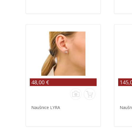
48,00 €
145,
Naušnice LYRA
Naušn