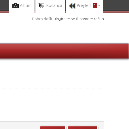
Album
Košarica
Pregledi
1
Dobro došli,
ulogirajte se
ili
otvorite račun