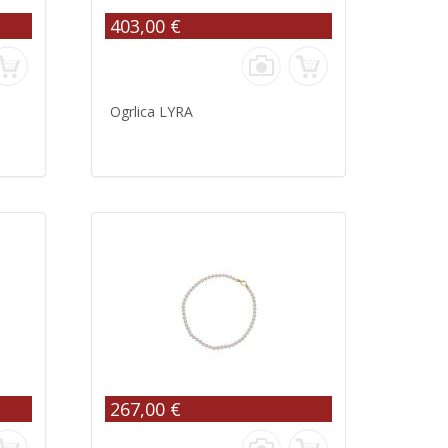
403,00 €
Ogrlica LYRA
267,00 €