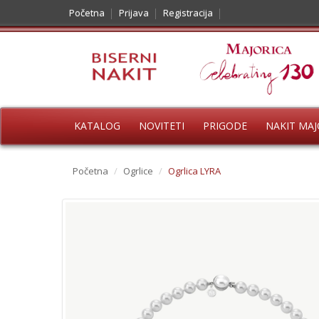
Početna
Prijava
Registracija
KATALOG
NOVITETI
PRIGODE
NAKIT MAJ
Početna
/
Ogrlice
/
Ogrlica LYRA