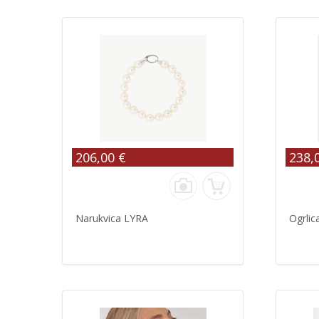
206,00 €
238,
Narukvica LYRA
Ogrlic