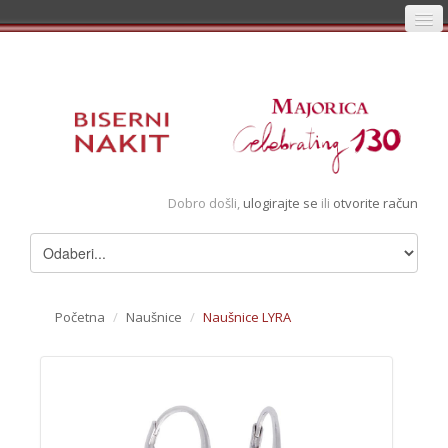
Početna
Prijava
Registracija
Košarica
Dobro došli,
ulogirajte se
ili
otvorite račun
Album
Pregledani artikli
Uvjeti
Početna
/
Naušnice
/
Naušnice LYRA